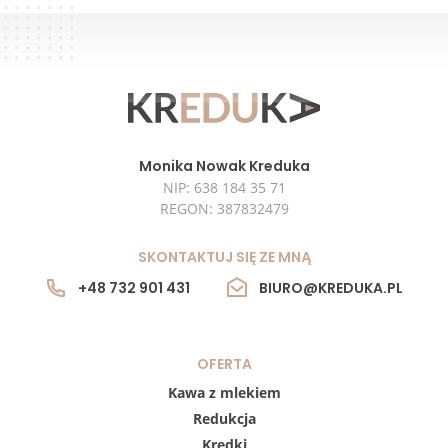
Monika Nowak Kreduka
NIP: 638 184 35 71
REGON: 387832479
SKONTAKTUJ SIĘ ZE MNĄ
+48 732 901 431
BIURO@KREDUKA.PL
OFERTA
Kawa z mlekiem
Redukcja
Kredki