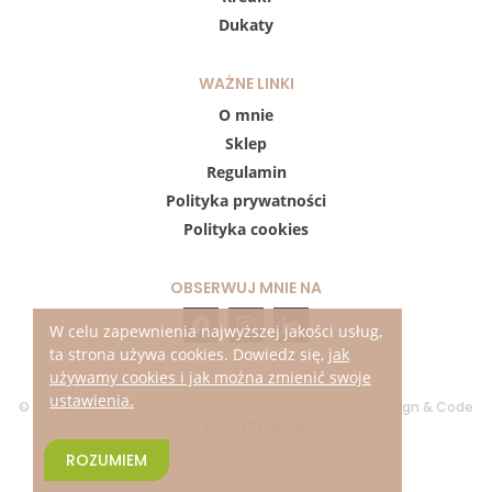
Dukaty
WAŻNE LINKI
O mnie
Sklep
Regulamin
Polityka prywatności
Polityka cookies
OBSERWUJ MNIE NA
W celu zapewnienia najwyższej jakości usług,
ta strona używa cookies. Dowiedz się,
jak
używamy cookies i jak można zmienić swoje
ustawienia.
© 2021 by KREDUKA.pl | Wszelkie prawa zastrzeżone | Design & Code
by
SHOCKStudio.pl
ROZUMIEM